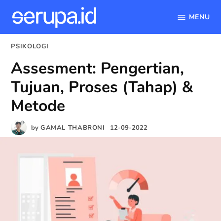
MENU
serupa.id
Skip
POSTED
PSIKOLOGI
to
IN
Assesment: Pengertian,
content
Tujuan, Proses (Tahap) &
Metode
by
GAMAL THABRONI
12-09-2022