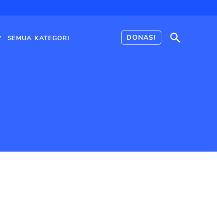
Open
DONASI
SEMUA KATEGORI
Search
Open
dropdown
menu