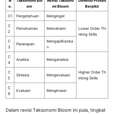
N
Taksonomi Blo
Revisi Taksono
Dimensi Proses
o.
om
mi Bloom
Berpikir
C1
Pengetahuan
Mengingat
C
Pemahaman
Memahami
Lower Order Thi
2
nking Skills
C
Mengaplikasika
Penerapan
3
n
C
Analisis
Menganalisis
4
C
Higher Order Th
Sintesis
Mengevaluasi
5
inking Skills
C
Evaluasi
Mengkreasi
6
Dalam revisi Taksonomi Bloom ini pula, tingkat