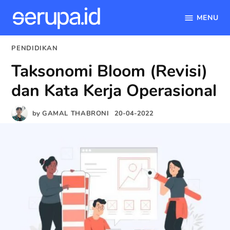
MENU
serupa.id
Skip
POSTED
PENDIDIKAN
to
IN
Taksonomi Bloom (Revisi)
content
dan Kata Kerja Operasional
by
GAMAL THABRONI
20-04-2022