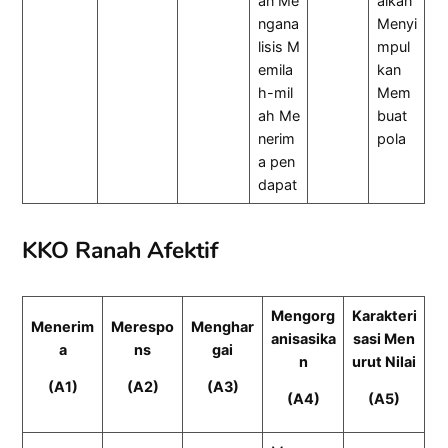
an Me
aikan
ngana
Menyi
lisis M
mpul
emila
kan
h-mil
Mem
ah Me
buat
nerim
pola
a pen
dapat
KKO Ranah Afektif
Mengorg
Karakteri
Menerim
Merespo
Menghar
anisasika
sasi Men
a
ns
gai
n
urut Nilai
(A1)
(A2)
(A3)
(A4)
(A5)