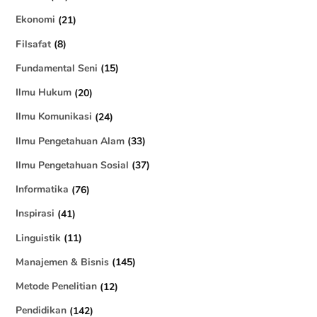
Ekonomi
(21)
PUTRI AFI YUSTITIA DEWI
says:
Filsafat
(8)
06-12-2024 at 14:37
Fundamental Seni
(15)
sangat menolong sekaali
Ilmu Hukum
(20)
Ilmu Komunikasi
(24)
Balas
Ilmu Pengetahuan Alam
(33)
Ilmu Pengetahuan Sosial
(37)
Informatika
(76)
Inspirasi
(41)
Linguistik
(11)
Manajemen & Bisnis
(145)
Metode Penelitian
(12)
Pendidikan
(142)