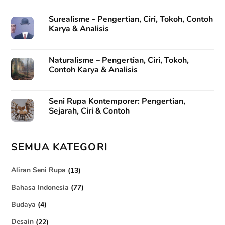
Balas
Surealisme - Pengertian, Ciri, Tokoh, Contoh
Karya & Analisis
Rival
says:
12-05-2024 at 08:47
Naturalisme – Pengertian, Ciri, Tokoh,
Contoh Karya & Analisis
Terimakasih artikelnya, sangat mencerahkan saya sebagai
seorang guru muda. semoga penulis artikel ini diberi
kesehatan lahir dan batin juga dilancarkan segala halnya
Seni Rupa Kontemporer: Pengertian,
aamiin
Sejarah, Ciri & Contoh
Balas
SEMUA KATEGORI
yanti
says:
Aliran Seni Rupa
(13)
18-06-2024 at 07:17
Bahasa Indonesia
(77)
Artikel ini sangat bermanfaat terutama bagi kami sebagai
guru. Terima kasih sudah berbagi
Budaya
(4)
Desain
(22)
Balas