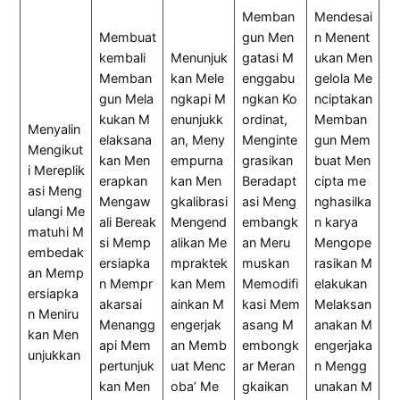
Memban
Mendesai
Membuat
gun Men
n Menent
kembali
Menunjuk
gatasi M
ukan Men
Memban
kan Mele
enggabu
gelola Me
gun Mela
ngkapi M
ngkan Ko
nciptakan
kukan M
enunjukk
ordinat,
Memban
Menyalin
elaksana
an, Meny
Menginte
gun Mem
Mengikut
kan Men
empurna
grasikan
buat Men
i Mereplik
erapkan
kan Men
Beradapt
cipta me
asi Meng
Mengaw
gkalibrasi
asi Meng
nghasilka
ulangi Me
ali Bereak
Mengend
embangk
n karya
matuhi M
si Memp
alikan Me
an Meru
Mengope
embedak
ersiapka
mpraktek
muskan
rasikan M
an Memp
n Mempr
kan Mem
Memodifi
elakukan
ersiapka
akarsai
ainkan M
kasi Mem
Melaksan
n Meniru
Menangg
engerjak
asang M
anakan M
kan Men
api Mem
an Memb
embongk
engerjaka
unjukkan
pertunjuk
uat Menc
ar Meran
n Mengg
kan Men
oba’ Me
gkaikan
unakan M