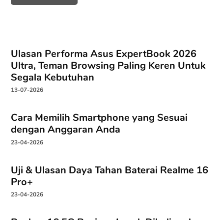
ihda a'yunil khotimah
says:
27-09-2023 at 00:35
Ulasan Performa Asus ExpertBook 2026
Alhamdulillah, sangat membantu, pas membuat persiapan
Ultra, Teman Browsing Paling Keren Untuk
mengajar. Adakah Bloom2 lain yang sudah lahir lagi….hehe
Segala Kebutuhan
13-07-2026
Balas
Cara Memilih Smartphone yang Sesuai
ihda a'yunil khotimah
says:
dengan Anggaran Anda
27-09-2023 at 00:46
23-04-2026
ada yang hilang ya, yang C6 dalam ranah kognifif, afektif
dan psikomotor kok tdak kelihatan ya,,,
Uji & Ulasan Daya Tahan Baterai Realme 16
Pro+
Balas
23-04-2026
Gamal Thabroni
says: