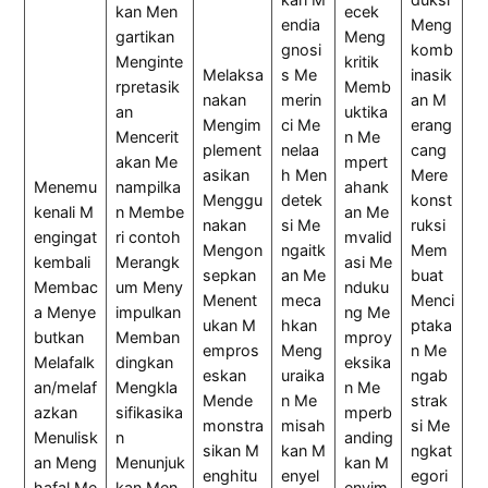
kan Men
ecek
endia
Meng
gartikan
Meng
gnosi
komb
Menginte
kritik
Melaksa
s Me
inasik
rpretasik
Memb
nakan
merin
an M
an
uktika
Mengim
ci Me
erang
Mencerit
n Me
plement
nelaa
cang
akan Me
mpert
asikan
h Men
Mere
Menemu
nampilka
ahank
Menggu
detek
konst
kenali M
n Membe
an Me
nakan
si Me
ruksi
engingat
ri contoh
mvalid
Mengon
ngaitk
Mem
kembali
Merangk
asi Me
sepkan
an Me
buat
Membac
um Meny
nduku
Menent
meca
Menci
a Menye
impulkan
ng Me
ukan M
hkan
ptaka
butkan
Memban
mproy
empros
Meng
n Me
Melafalk
dingkan
eksika
eskan
uraika
ngab
an/melaf
Mengkla
n Me
Mende
n Me
strak
azkan
sifikasika
mperb
monstra
misah
si Me
Menulisk
n
anding
sikan M
kan M
ngkat
an Meng
Menunjuk
kan M
enghitu
enyel
egori
hafal Me
kan Men
enyim