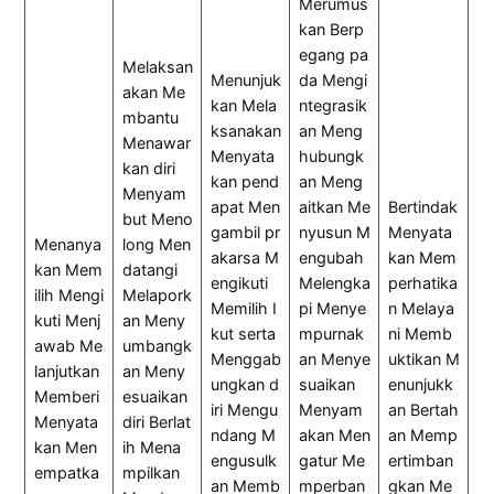
Merumus
kan Berp
egang pa
Melaksan
Menunjuk
da Mengi
akan Me
kan Mela
ntegrasik
mbantu
ksanakan
an Meng
Menawar
Menyata
hubungk
kan diri
kan pend
an Meng
Menyam
apat Men
aitkan Me
Bertindak
but Meno
gambil pr
nyusun M
Menyata
Menanya
long Men
akarsa M
engubah
kan Mem
kan Mem
datangi
engikuti
Melengka
perhatika
ilih Mengi
Melapork
Memilih I
pi Menye
n Melaya
kuti Menj
an Meny
kut serta
mpurnak
ni Memb
awab Me
umbangk
Menggab
an Menye
uktikan M
lanjutkan
an Meny
ungkan d
suaikan
enunjukk
Memberi
esuaikan
iri Mengu
Menyam
an Bertah
Menyata
diri Berlat
ndang M
akan Men
an Memp
kan Men
ih Mena
engusulk
gatur Me
ertimban
empatka
mpilkan
an Memb
mperban
gkan Me