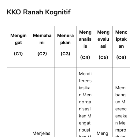
KKO Ranah Kognitif
Meng
Meng
Menc
Mengin
Memaha
Menera
analis
evalu
iptak
gat
mi
pkan
is
asi
an
(C1)
(C2)
(C3)
(C4)
(C5)
(C6)
Mendi
ferens
iasika
Mem
n Men
bang
gorga
un M
nisasi
erenc
kan M
anaka
engat
n Me
ribusi
mpro
Menjelas
Meng
kan M
duksi