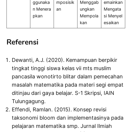
ggunaka
mposisik
Menggab
emainkan
n Menera
an
ungkan
Mengata
pkan
Mempola
si Menyel
kan
esaikan
Referensi
Dewanti, A.J. (2020). Kemampuan berpikir
tingkat tinggi siswa kelas vii mts muslim
pancasila wonotirto blitar dalam pemecahan
masalah matematika pada materi segi empat
ditinjau dari gaya belajar. S-1 Skripsi, IAIN
Tulungagung.
Effendi, Ramlan. (2015). Konsep revisi
taksonomi bloom dan implementasinya pada
pelajaran matematika smp. Jurnal Ilmiah