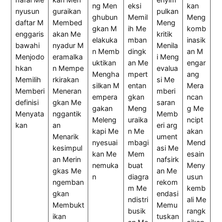
ng Men
eksi
kan
nyusun
guraikan
pulkan
ghubun
Memil
Meng
daftar M
Membed
Meng
gkan M
ih Me
komb
enggaris
akan Me
kritik
elakuka
mban
inasik
bawahi
nyadur M
Menila
n Memb
dingk
an M
Menjodo
eramalka
i Meng
uktikan
an Me
engar
hkan
n Mempe
evalua
Mengha
mpert
ang
Memilih
rkirakan
si Me
silkan M
entan
Mera
Memberi
Meneran
mberi
empera
gkan
ncan
definisi
gkan Me
saran
gakan
Meng
g Me
Menyata
nggantik
Memb
Meleng
uraika
ncipt
kan
an
eri arg
kapi Me
n Me
akan
Menarik
ument
nyesuai
mbagi
Mend
kesimpul
asi Me
kan Me
Mem
esain
an Merin
nafsirk
nemuka
buat
Meny
gkas Me
an Me
n
diagra
usun
ngemban
rekom
m Me
kemb
gkan
endasi
ndistri
ali Me
Membukt
Memu
busik
rangk
ikan
tuskan