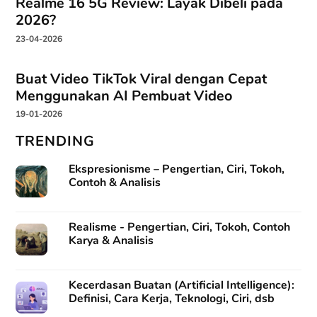
Realme 16 5G Review: Layak Dibeli pada
27-09-2023 at 06:47
2026?
23-04-2026
Maksudnya ada KKO yang tidak ada ya? Dari Kemenkes
memang seperti itu, akan tetapi sebetulnya kata kerja
operasional tersebut hanya semacam guideline umum
Buat Video TikTok Viral dengan Cepat
saja, apabila dirasa tidak ada yang mewakili indikator
Menggunakan AI Pembuat Video
yang ingin kita nilai, kita bisa menggunakan kata kerja
19-01-2026
operasional sendiri, asalkan kata kerja tersebut sesuai
TRENDING
dengan tingkat kognitif masing-masing dan memang
dapat diukur secara konkret hasilnya.
Ekspresionisme – Pengertian, Ciri, Tokoh,
Contoh & Analisis
Balas
Realisme - Pengertian, Ciri, Tokoh, Contoh
KASUM, S.Pd
says:
Karya & Analisis
07-11-2023 at 12:44
Permisi saya merujuk referensi ini dalam rangka
Kecerdasan Buatan (Artificial Intelligence):
menyelesaikan beban guru SD
Definisi, Cara Kerja, Teknologi, Ciri, dsb