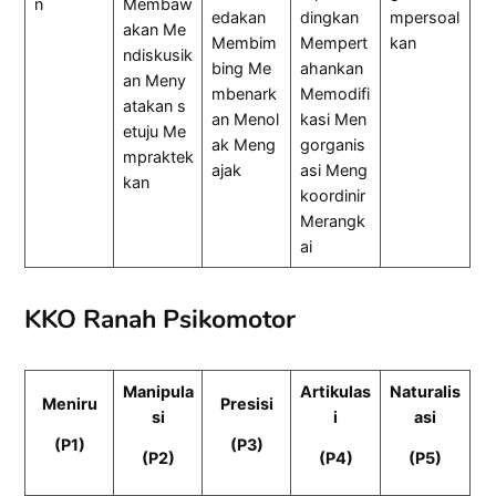
n
Membaw
edakan
dingkan
mpersoal
akan Me
Membim
Mempert
kan
ndiskusik
bing Me
ahankan
an Meny
mbenark
Memodifi
atakan s
an Menol
kasi Men
etuju Me
ak Meng
gorganis
mpraktek
ajak
asi Meng
kan
koordinir
Merangk
ai
KKO Ranah Psikomotor
Manipula
Artikulas
Naturalis
Meniru
Presisi
si
i
asi
(P1)
(P3)
(P2)
(P4)
(P5)