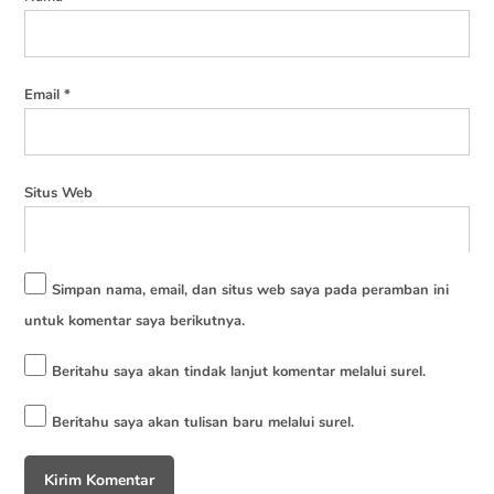
Very useful. Thank you so much
Balas
Email
*
Abdul Hakim
says:
19-03-2023 at 20:59
Situs Web
“Alhamdulillah, sangat membantu, mohon izin
menggunakan, terima kasih”
Simpan nama, email, dan situs web saya pada peramban ini
Balas
untuk komentar saya berikutnya.
eirza irawan
says:
Beritahu saya akan tindak lanjut komentar melalui surel.
22-06-2023 at 11:23
Beritahu saya akan tulisan baru melalui surel.
terimakasih sebagai referensi yang sangat bermanfaat
Balas