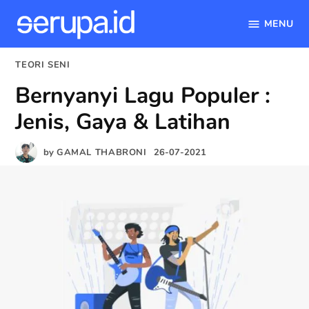
MENU
serupa.id
Skip
POSTED
TEORI SENI
to
IN
Bernyanyi Lagu Populer :
content
Jenis, Gaya & Latihan
by
GAMAL THABRONI
26-07-2021