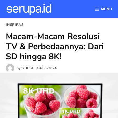
MENU
serupa.id
Skip
POSTED
INSPIRASI
to
IN
Macam-Macam Resolusi
content
TV & Perbedaannya: Dari
SD hingga 8K!
by
GUEST
19-08-2024