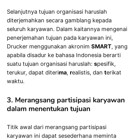
Selanjutnya tujuan organisasi haruslah
diterjemahkan secara gamblang kepada
seluruh karyawan. Dalam kaitannya mengenai
penerjemahan tujuan pada karyawan ini,
Drucker menggunakan akronim
SMART
, yang
apabila disadur ke bahasa Indonesia berarti
suatu tujuan organisasi haruslah:
s
pesifik,
terukur, dapat diteri
ma
,
r
ealistis, dan
t
erikat
waktu.
3. Merangsang partisipasi karyawan
dalam menentukan tujuan
Titik awal dari merangsang partisipasi
karyawan ini dapat sesederhana meminta