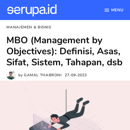
MENU
serupa.id
Skip
POSTED
MANAJEMEN & BISNIS
to
IN
MBO (Management by
content
Objectives): Definisi, Asas,
Sifat, Sistem, Tahapan, dsb
by
GAMAL THABRONI
27-09-2023