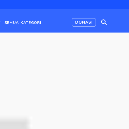
Open
DONASI
SEMUA KATEGORI
Search
Open
dropdown
menu