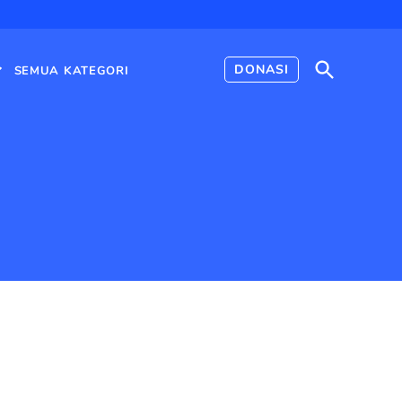
Open
DONASI
SEMUA KATEGORI
Search
Open
dropdown
menu
ngapa Kini Opini Mengalahkan Fakta? (Pasca-kebenaran)