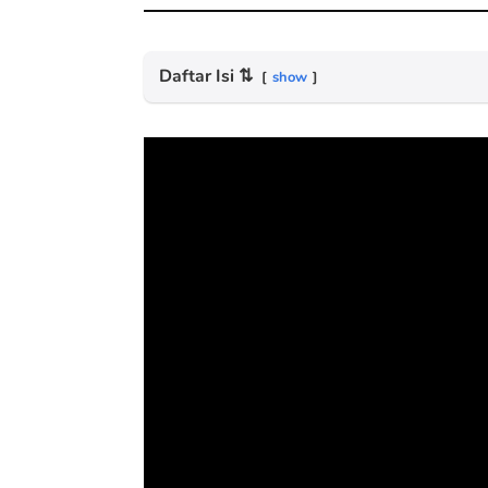
Daftar Isi
⇅
show