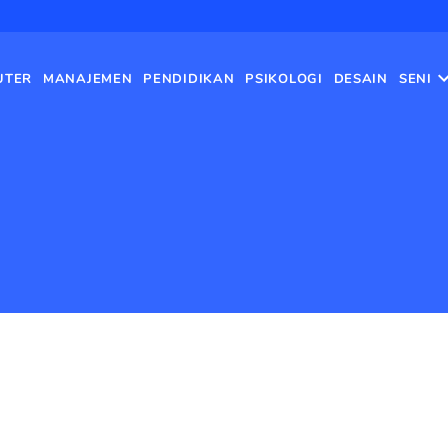
UTER
MANAJEMEN
PENDIDIKAN
PSIKOLOGI
DESAIN
SENI
Beranda
›
Video Pembelajaran
›
Me