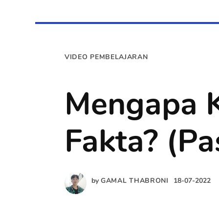
POSTED
VIDEO PEMBELAJARAN
IN
Mengapa K
Fakta? (P
by
GAMAL THABRONI
18-07-2022