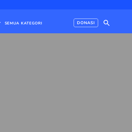
Open
DONASI
SEMUA KATEGORI
Search
Open
dropdown
menu