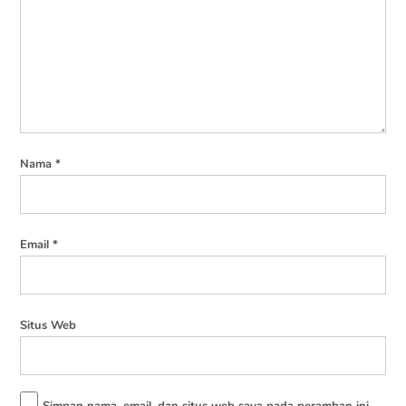
Nama
*
Email
*
Situs Web
Simpan nama, email, dan situs web saya pada peramban ini