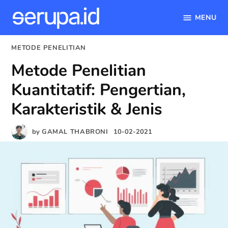
MENU
serupa.id
Skip
POSTED
METODE PENELITIAN
to
IN
Metode Penelitian
content
Kuantitatif: Pengertian,
Karakteristik & Jenis
by
GAMAL THABRONI
10-02-2021