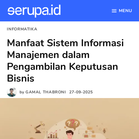
MENU
serupa.id
Skip
POSTED
INFORMATIKA
to
IN
Manfaat Sistem Informasi
content
Manajemen dalam
Pengambilan Keputusan
Bisnis
by
GAMAL THABRONI
27-09-2025