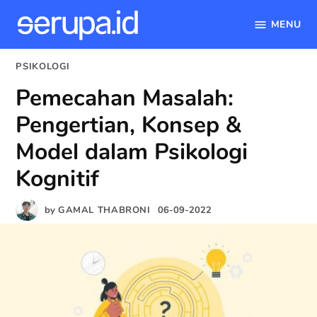
MENU
serupa.id
Skip
POSTED
PSIKOLOGI
to
IN
Pemecahan Masalah:
content
Pengertian, Konsep &
Model dalam Psikologi
Kognitif
by
GAMAL THABRONI
06-09-2022