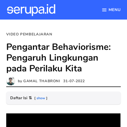
MENU
serupa.id
Skip
to
POSTED
VIDEO PEMBELAJARAN
content
IN
Pengantar Behaviorisme:
Pengaruh Lingkungan
pada Perilaku Kita
by
GAMAL THABRONI
31-07-2022
Daftar Isi
⇅
show