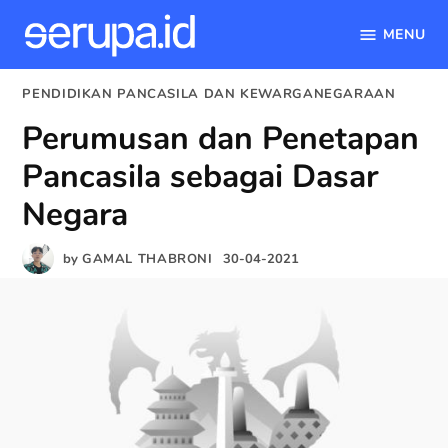
MENU
serupa.id
Skip
POSTED
PENDIDIKAN PANCASILA DAN KEWARGANEGARAAN
to
IN
Perumusan dan Penetapan
content
Pancasila sebagai Dasar
Negara
by
GAMAL THABRONI
30-04-2021