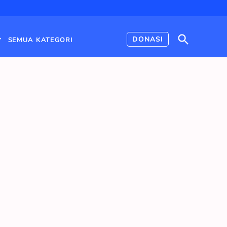
Open
DONASI
SEMUA KATEGORI
Search
Open
dropdown
menu