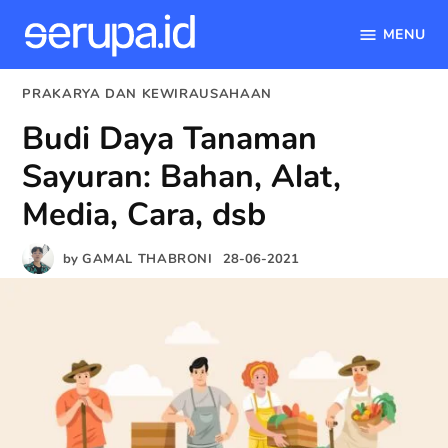
MENU
serupa.id
Skip
POSTED
PRAKARYA DAN KEWIRAUSAHAAN
to
IN
Budi Daya Tanaman
content
Sayuran: Bahan, Alat,
Media, Cara, dsb
by
GAMAL THABRONI
28-06-2021