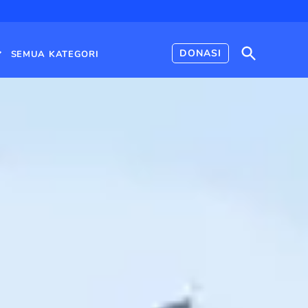
Open
DONASI
SEMUA KATEGORI
Search
Open
dropdown
menu