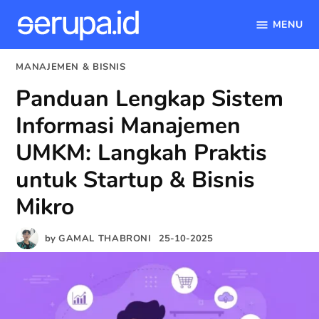
MENU
serupa.id
Skip
POSTED
MANAJEMEN & BISNIS
to
IN
Panduan Lengkap Sistem
content
Informasi Manajemen
UMKM: Langkah Praktis
untuk Startup & Bisnis
Mikro
by
GAMAL THABRONI
25-10-2025