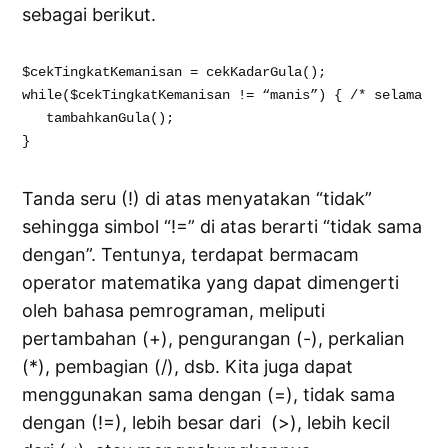
sebagai berikut.
$cekTingkatKemanisan = cekKadarGula();

while($cekTingkatKemanisan != “manis”) { /* selama ti
   tambahkanGula();

Tanda seru (!) di atas menyatakan “tidak”
sehingga simbol “!=” di atas berarti “tidak sama
dengan”. Tentunya, terdapat bermacam
operator matematika yang dapat dimengerti
oleh bahasa pemrograman, meliputi
pertambahan (+), pengurangan (-), perkalian
(*), pembagian (/), dsb. Kita juga dapat
menggunakan sama dengan (=), tidak sama
dengan (!=), lebih besar dari (>), lebih kecil