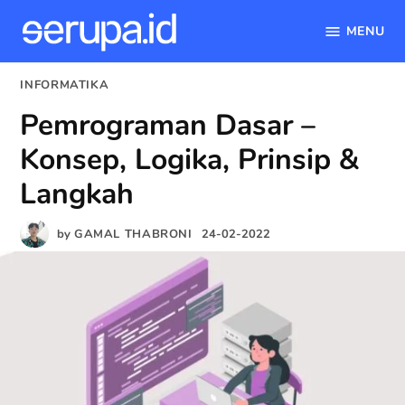
MENU
serupa.id
Skip
POSTED
INFORMATIKA
to
IN
Pemrograman Dasar –
content
Konsep, Logika, Prinsip &
Langkah
by
GAMAL THABRONI
24-02-2022