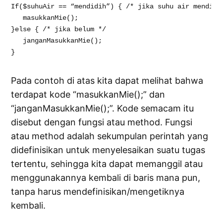
If($suhuAir == “mendidih”) { /* jika suhu air mendidih
   masukkanMie();

}else { /* jika belum */

   janganMasukkanMie();

}
Pada contoh di atas kita dapat melihat bahwa
terdapat kode “masukkanMie();” dan
“janganMasukkanMie();”. Kode semacam itu
disebut dengan fungsi atau method. Fungsi
atau method adalah sekumpulan perintah yang
didefinisikan untuk menyelesaikan suatu tugas
tertentu, sehingga kita dapat memanggil atau
menggunakannya kembali di baris mana pun,
tanpa harus mendefinisikan/mengetiknya
kembali.