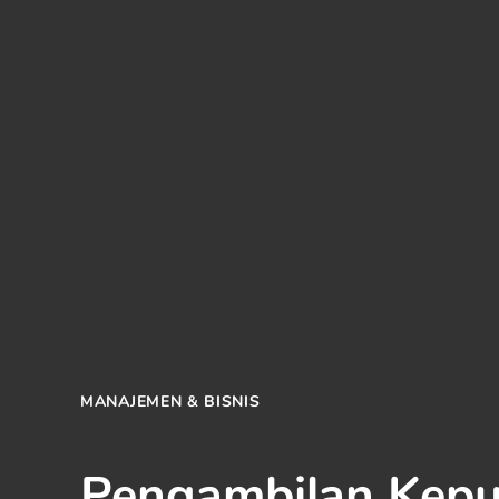
POSTED
MANAJEMEN & BISNIS
IN
Pengambilan Kepu