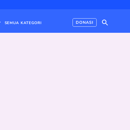
Open
DONASI
SEMUA KATEGORI
Search
Open
dropdown
menu