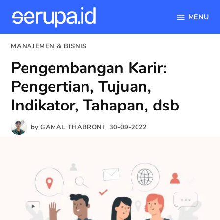
MENU
serupa.id
Skip
POSTED
MANAJEMEN & BISNIS
to
IN
Pengembangan Karir:
content
Pengertian, Tujuan,
Indikator, Tahapan, dsb
by
GAMAL THABRONI
30-09-2022