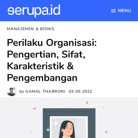
MENU
serupa.id
Skip
POSTED
MANAJEMEN & BISNIS
to
IN
Perilaku Organisasi:
content
Pengertian, Sifat,
Karakteristik &
Pengembangan
by
GAMAL THABRONI
03-05-2022