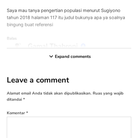
Saya mau tanya pengertian populasi menurut Sugiyono
tahun 2018 halaman 117 itu judul bukunya apa ya soalnya
bingung buat referensi
Balas
Gamal Thabroni
says:
25-12-2022 at 20:45
Expand comments
Yang metlit pendidikan: Metode Penelitian Pendidikan
Pendekatan Kuantitatif, Kualitatif, dan R&D
Leave a comment
Leave
Balas
a
Alamat email Anda tidak akan dipublikasikan.
Ruas yang wajib
comment
ditandai
*
Komentar
*