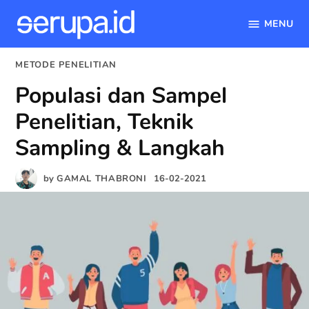
MENU
serupa.id
Skip
POSTED
METODE PENELITIAN
to
IN
Populasi dan Sampel
content
Penelitian, Teknik
Sampling & Langkah
by
GAMAL THABRONI
16-02-2021