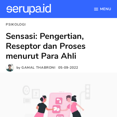
MENU
serupa.id
Skip
POSTED
PSIKOLOGI
to
IN
Sensasi: Pengertian,
content
Reseptor dan Proses
menurut Para Ahli
by
GAMAL THABRONI
05-09-2022