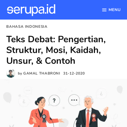
MENU
serupa.id
Skip
POSTED
BAHASA INDONESIA
to
IN
Teks Debat: Pengertian,
content
Struktur, Mosi, Kaidah,
Unsur, & Contoh
by
GAMAL THABRONI
31-12-2020