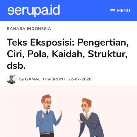
MENU
serupa.id
Skip
POSTED
BAHASA INDONESIA
to
IN
Teks Eksposisi: Pengertian,
content
Ciri, Pola, Kaidah, Struktur,
dsb.
by
GAMAL THABRONI
22-07-2020