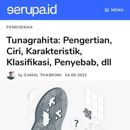
MENU
serupa.id
Skip
POSTED
PENDIDIKAN
to
IN
Tunagrahita: Pengertian,
content
Ciri, Karakteristik,
Klasifikasi, Penyebab, dll
by
GAMAL THABRONI
14-09-2022