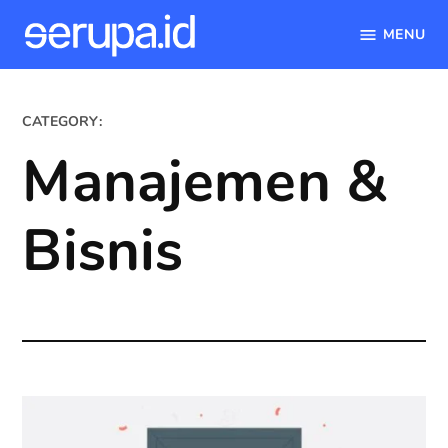
MENU
serupa.id
Skip
to
CATEGORY:
content
Manajemen &
Bisnis