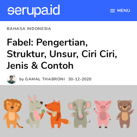
MENU
serupa.id
Skip
POSTED
BAHASA INDONESIA
to
IN
Fabel: Pengertian,
content
Struktur, Unsur, Ciri Ciri,
Jenis & Contoh
by
GAMAL THABRONI
30-12-2020