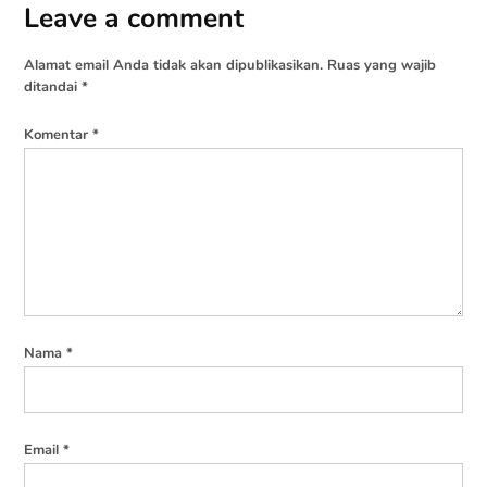
Leave a comment
Leave
Terima kasih atas apresiasinya, saya penggemar
a
“Matahari itu Jauh”.
Alamat email Anda tidak akan dipublikasikan.
Ruas yang wajib
comment
ditandai
*
Balas
Komentar
*
Nama
*
Email
*