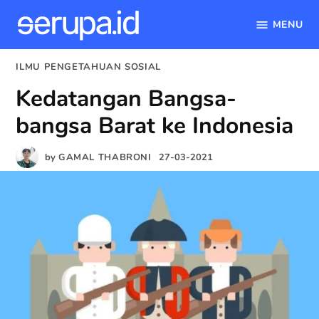
MENU
serupa.id
Skip
POSTED
ILMU PENGETAHUAN SOSIAL
to
IN
Kedatangan Bangsa-
content
bangsa Barat ke Indonesia
by
GAMAL THABRONI
27-03-2021