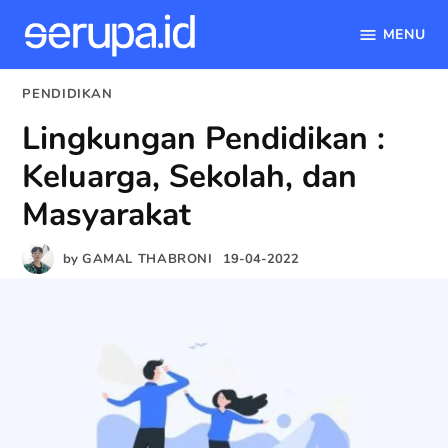
MENU
serupa.id
Skip
POSTED
PENDIDIKAN
to
IN
Lingkungan Pendidikan :
content
Keluarga, Sekolah, dan
Masyarakat
by
GAMAL THABRONI
19-04-2022