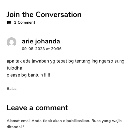
Join the Conversation
1 Comment
arie johanda
says:
09-08-2023 at 20:36
apa tak ada jawaban yg tepat bg tentang ing ngarso sung
tulodha
please bg bantuin !!!!!
Balas
Leave a comment
Leave
a
Alamat email Anda tidak akan dipublikasikan.
Ruas yang wajib
comment
ditandai
*