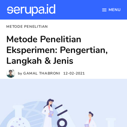
MENU
serupa.id
Skip
POSTED
METODE PENELITIAN
to
IN
Metode Penelitian
content
Eksperimen: Pengertian,
Langkah & Jenis
by
GAMAL THABRONI
12-02-2021