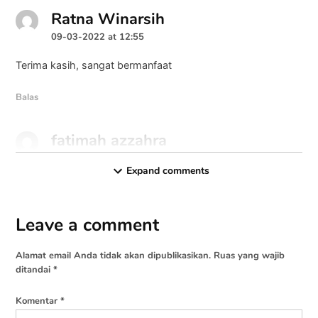
Ratna Winarsih
says:
09-03-2022 at 12:55
Terima kasih, sangat bermanfaat
Balas
fatimah azzahra
says:
09-11-2023 at 10:41
Expand comments
ada innote sugiono tapi kok g ada di daftar rujukan ya?
Balas
Leave a comment
Leave
a
Alamat email Anda tidak akan dipublikasikan.
Ruas yang wajib
Gamal Thabroni
says:
comment
ditandai
*
10-11-2023 at 18:01
Komentar
*
sudah diperbaiki ya, terima kasih laporannya.