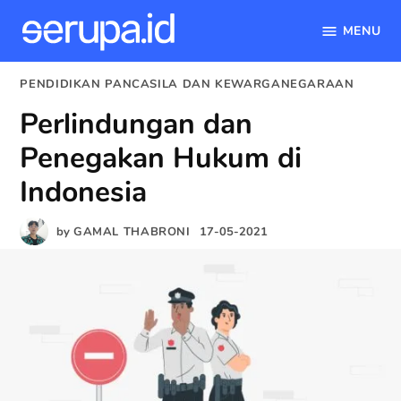
MENU
serupa.id
Skip
POSTED
PENDIDIKAN PANCASILA DAN KEWARGANEGARAAN
to
IN
Perlindungan dan
content
Penegakan Hukum di
Indonesia
by
GAMAL THABRONI
17-05-2021