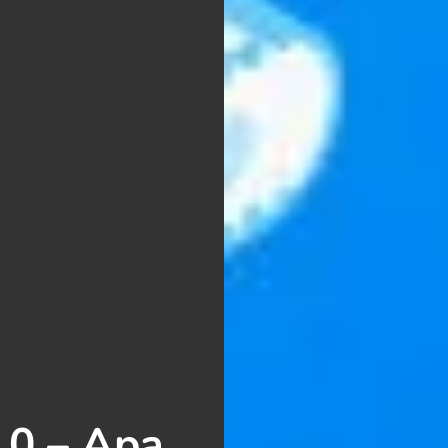
.0 – Apa,