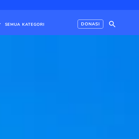
Open
DONASI
SEMUA KATEGORI
Search
Open
dropdown
menu