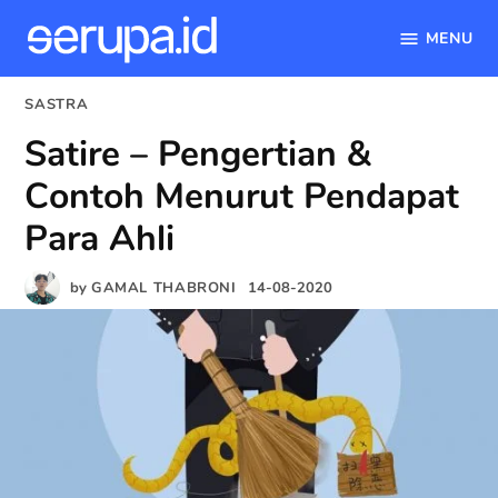
MENU
serupa.id
Skip
POSTED
SASTRA
to
IN
Satire – Pengertian &
content
Contoh Menurut Pendapat
Para Ahli
by
GAMAL THABRONI
14-08-2020