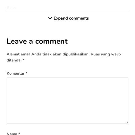
Balas
serupa.id
says:
Expand comments
11-10-2019 at 08:12
Terima kasih atas apresiasinya, silakan jelajahi konten-
Leave a comment
Leave
konten disini dan jangan ragu untuk mengoreksi,
a
berpendapat atau bertanya jika ada hal yang mengganjal.
Alamat email Anda tidak akan dipublikasikan.
Ruas yang wajib
comment
ditandai
*
Balas
Komentar
*
Nama
*