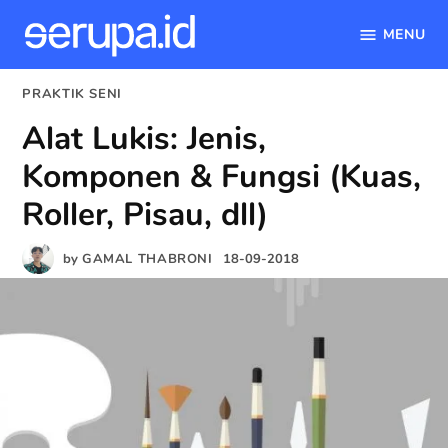
MENU
serupa.id
Skip
POSTED
PRAKTIK SENI
to
IN
Alat Lukis: Jenis,
content
Komponen & Fungsi (Kuas,
Roller, Pisau, dll)
by
GAMAL THABRONI
18-09-2018