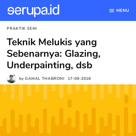
MENU
serupa.id
Skip
POSTED
PRAKTIK SENI
to
IN
Teknik Melukis yang
content
Sebenarnya: Glazing,
Underpainting, dsb
by
GAMAL THABRONI
17-09-2018