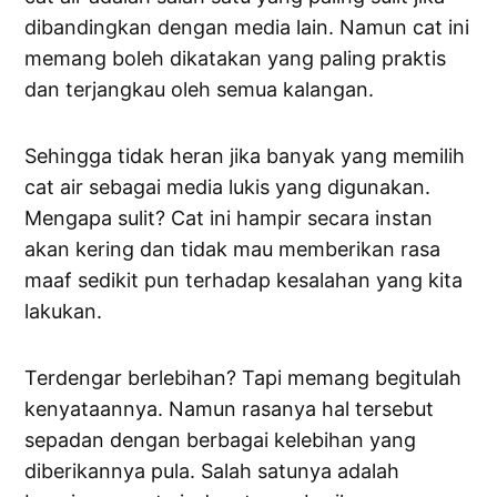
dibandingkan dengan media lain. Namun cat ini
memang boleh dikatakan yang paling praktis
dan terjangkau oleh semua kalangan.
Sehingga tidak heran jika banyak yang memilih
cat air sebagai media lukis yang digunakan.
Mengapa sulit? Cat ini hampir secara instan
akan kering dan tidak mau memberikan rasa
maaf sedikit pun terhadap kesalahan yang kita
lakukan.
Terdengar berlebihan? Tapi memang begitulah
kenyataannya. Namun rasanya hal tersebut
sepadan dengan berbagai kelebihan yang
diberikannya pula. Salah satunya adalah