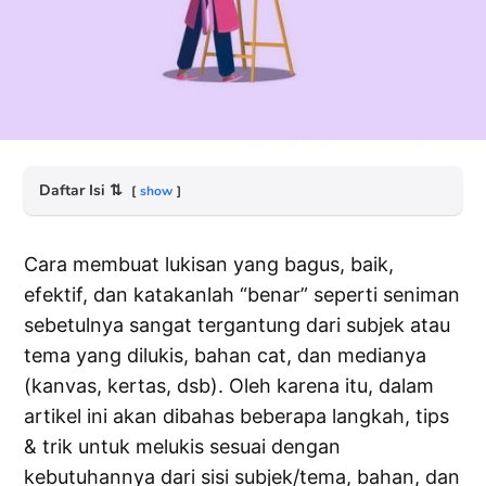
Daftar Isi
⇅
show
Cara membuat lukisan yang bagus, baik,
efektif, dan katakanlah “benar” seperti seniman
sebetulnya sangat tergantung dari subjek atau
tema yang dilukis, bahan cat, dan medianya
(kanvas, kertas, dsb). Oleh karena itu, dalam
artikel ini akan dibahas beberapa langkah, tips
& trik untuk melukis sesuai dengan
kebutuhannya dari sisi subjek/tema, bahan, dan