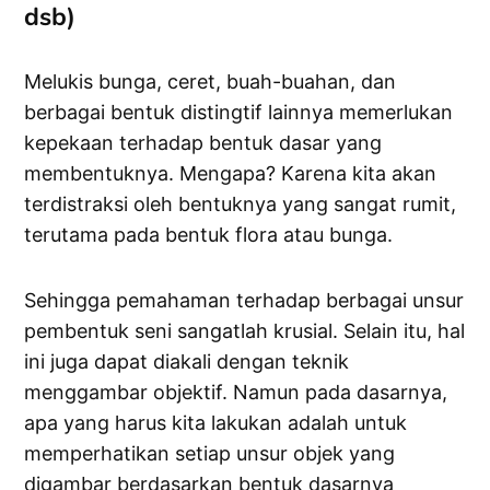
dsb)
Melukis bunga, ceret, buah-buahan, dan
berbagai bentuk distingtif lainnya memerlukan
kepekaan terhadap bentuk dasar yang
membentuknya. Mengapa? Karena kita akan
terdistraksi oleh bentuknya yang sangat rumit,
terutama pada bentuk flora atau bunga.
Sehingga pemahaman terhadap berbagai unsur
pembentuk seni sangatlah krusial. Selain itu, hal
ini juga dapat diakali dengan teknik
menggambar objektif. Namun pada dasarnya,
apa yang harus kita lakukan adalah untuk
memperhatikan setiap unsur objek yang
digambar berdasarkan bentuk dasarnya