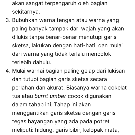
akan sangat terpengaruh oleh bagian
sekitarnya.
Bubuhkan warna tengah atau warna yang
paling banyak tampak dari wajah yang akan
dilukis tanpa benar-benar menutupi garis
sketsa, lakukan dengan hati-hati. dan mulai
dari warna yang tidak terlalu mencolok
terlebih dahulu.
Mulai warnai bagian paling gelap dari lukisan
dan tutupi bagian garis sketsa secara
perlahan dan akurat. Biasanya warna cokelat
tua atau
burnt umber
cocok digunakan
dalam tahap ini. Tahap ini akan
menggantikan garis sketsa dengan garis
tegas bayangan yang ada pada potret
meliputi: hidung, garis bibir, kelopak mata,