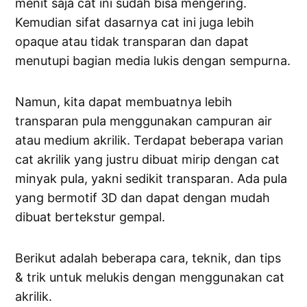
menit saja cat ini sudah bisa mengering.
Kemudian sifat dasarnya cat ini juga lebih
opaque atau tidak transparan dan dapat
menutupi bagian media lukis dengan sempurna.
Namun, kita dapat membuatnya lebih
transparan pula menggunakan campuran air
atau medium akrilik. Terdapat beberapa varian
cat akrilik yang justru dibuat mirip dengan cat
minyak pula, yakni sedikit transparan. Ada pula
yang bermotif 3D dan dapat dengan mudah
dibuat bertekstur gempal.
Berikut adalah beberapa cara, teknik, dan tips
& trik untuk melukis dengan menggunakan cat
akrilik.