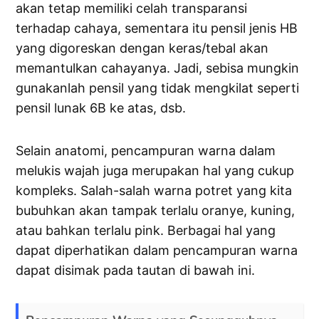
akan tetap memiliki celah transparansi
terhadap cahaya, sementara itu pensil jenis HB
yang digoreskan dengan keras/tebal akan
memantulkan cahayanya. Jadi, sebisa mungkin
gunakanlah pensil yang tidak mengkilat seperti
pensil lunak 6B ke atas, dsb.
Selain anatomi, pencampuran warna dalam
melukis wajah juga merupakan hal yang cukup
kompleks. Salah-salah warna potret yang kita
bubuhkan akan tampak terlalu oranye, kuning,
atau bahkan terlalu pink. Berbagai hal yang
dapat diperhatikan dalam pencampuran warna
dapat disimak pada tautan di bawah ini.