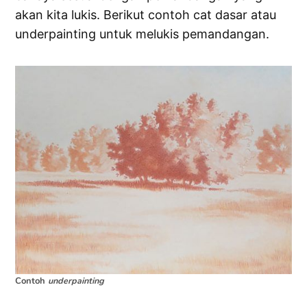
akan kita lukis. Berikut contoh cat dasar atau
underpainting untuk melukis pemandangan.
Contoh
underpainting