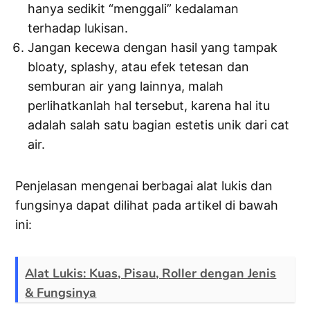
hanya sedikit “menggali” kedalaman
terhadap lukisan.
Jangan kecewa dengan hasil yang tampak
bloaty, splashy, atau efek tetesan dan
semburan air yang lainnya, malah
perlihatkanlah hal tersebut, karena hal itu
adalah salah satu bagian estetis unik dari cat
air.
Penjelasan mengenai berbagai alat lukis dan
fungsinya dapat dilihat pada artikel di bawah
ini:
Alat Lukis: Kuas, Pisau, Roller dengan Jenis
& Fungsinya