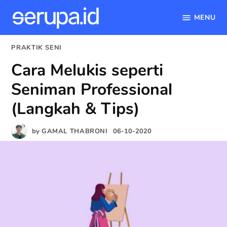
MENU
serupa.id
Skip
POSTED
PRAKTIK SENI
to
IN
Cara Melukis seperti
content
Seniman Professional
(Langkah & Tips)
by
GAMAL THABRONI
06-10-2020