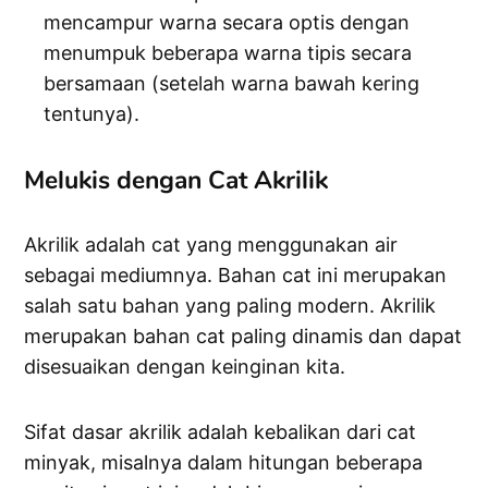
mencampur warna secara optis dengan
menumpuk beberapa warna tipis secara
bersamaan (setelah warna bawah kering
tentunya).
Melukis dengan Cat Akrilik
Akrilik adalah cat yang menggunakan air
sebagai mediumnya. Bahan cat ini merupakan
salah satu bahan yang paling modern. Akrilik
merupakan bahan cat paling dinamis dan dapat
disesuaikan dengan keinginan kita.
Sifat dasar akrilik adalah kebalikan dari cat
minyak, misalnya dalam hitungan beberapa