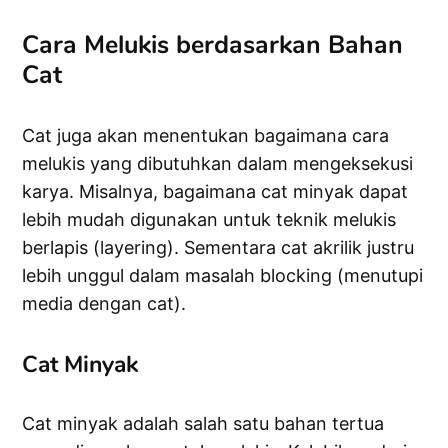
Cara Melukis berdasarkan Bahan
Cat
Cat juga akan menentukan bagaimana cara
melukis yang dibutuhkan dalam mengeksekusi
karya. Misalnya, bagaimana cat minyak dapat
lebih mudah digunakan untuk teknik melukis
berlapis (layering). Sementara cat akrilik justru
lebih unggul dalam masalah blocking (menutupi
media dengan cat).
Cat Minyak
Cat minyak adalah salah satu bahan tertua