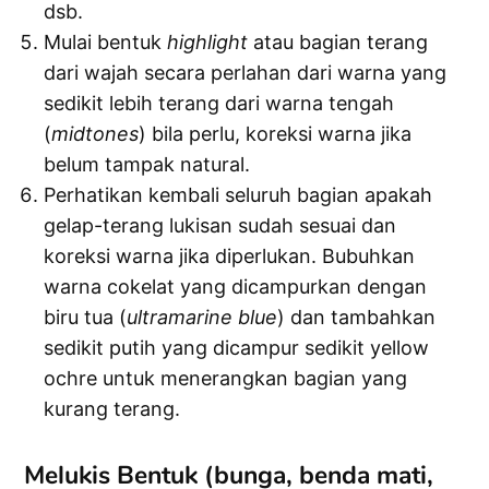
dsb.
Mulai bentuk
highlight
atau bagian terang
dari wajah secara perlahan dari warna yang
sedikit lebih terang dari warna tengah
(
midtones
) bila perlu, koreksi warna jika
belum tampak natural.
Perhatikan kembali seluruh bagian apakah
gelap-terang lukisan sudah sesuai dan
koreksi warna jika diperlukan. Bubuhkan
warna cokelat yang dicampurkan dengan
biru tua (
ultramarine blue
) dan tambahkan
sedikit putih yang dicampur sedikit yellow
ochre untuk menerangkan bagian yang
kurang terang.
Melukis Bentuk (bunga, benda mati,