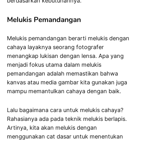
berdasarkan kebutuhannya.
Melukis Pemandangan
Melukis pemandangan berarti melukis dengan
cahaya layaknya seorang fotografer
menangkap lukisan dengan lensa. Apa yang
menjadi fokus utama dalam melukis
pemandangan adalah memastikan bahwa
kanvas atau media gambar kita gunakan juga
mampu memantulkan cahaya dengan baik.
Lalu bagaimana cara untuk melukis cahaya?
Rahasianya ada pada teknik melukis berlapis.
Artinya, kita akan melukis dengan
menggunakan cat dasar untuk menentukan