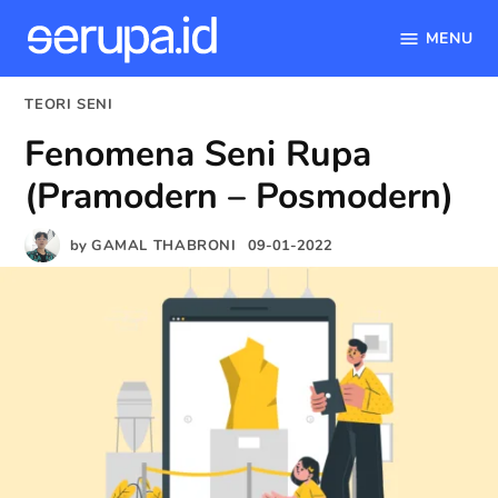
MENU
serupa.id
Skip
POSTED
TEORI SENI
to
IN
Fenomena Seni Rupa
content
(Pramodern – Posmodern)
by
GAMAL THABRONI
09-01-2022