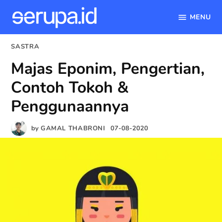
MENU
serupa.id
Skip
POSTED
SASTRA
to
IN
Majas Eponim, Pengertian,
content
Contoh Tokoh &
Penggunaannya
by
GAMAL THABRONI
07-08-2020