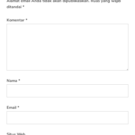
Alamat email Anda tidak akan dipublikasikan.
Ruas yang wajib
ditandai
*
Komentar
*
Nama
*
Email
*
Situs Web