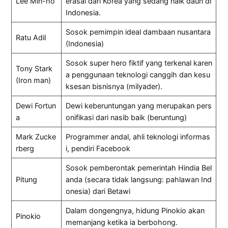
Lee Min-ho
erasal dari Korea yang sedang naik daun di
Indonesia.
Sosok pemimpin ideal dambaan nusantara
Ratu Adil
(Indonesia)
Sosok super hero fiktif yang terkenal karen
Tony Stark
a penggunaan teknologi canggih dan kesu
(Iron man)
ksesan bisnisnya (milyader).
Dewi Fortun
Dewi keberuntungan yang merupakan pers
a
onifikasi dari nasib baik (beruntung)
Mark Zucke
Programmer andal, ahli teknologi informas
rberg
i, pendiri Facebook
Sosok pemberontak pemerintah Hindia Bel
Pitung
anda (secara tidak langsung: pahlawan Ind
onesia) dari Betawi
Dalam dongengnya, hidung Pinokio akan
Pinokio
memanjang ketika ia berbohong.