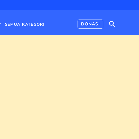
Open
DONASI
SEMUA KATEGORI
Search
Open
dropdown
menu