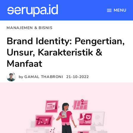
MENU
serupa.id
Skip
POSTED
MANAJEMEN & BISNIS
to
IN
Brand Identity: Pengertian,
content
Unsur, Karakteristik &
Manfaat
by
GAMAL THABRONI
21-10-2022