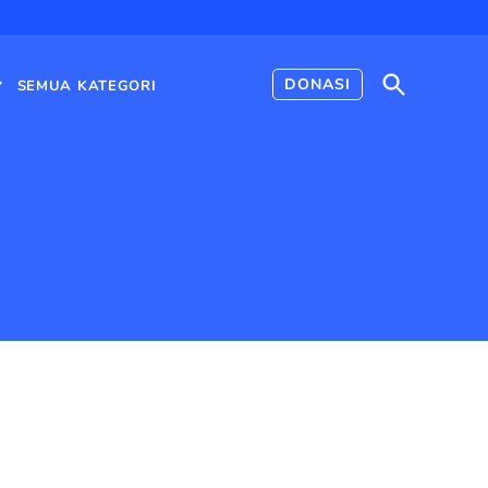
Open
DONASI
SEMUA KATEGORI
Search
Open
dropdown
menu
an Kewarganegaraan
›
Halaman 2