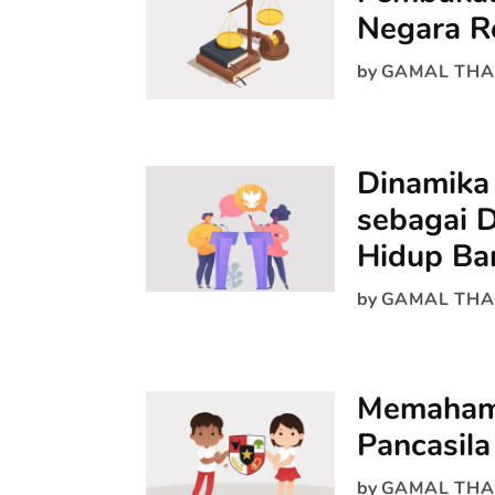
Negara R
by
GAMAL THA
Dinamika
sebagai 
Hidup Ba
by
GAMAL THA
Memahami
Pancasila
by
GAMAL THA