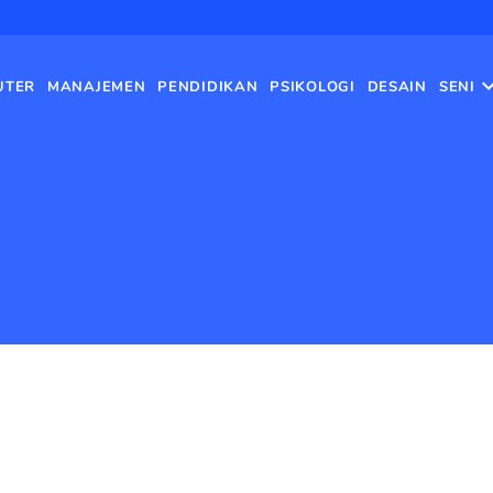
UTER
MANAJEMEN
PENDIDIKAN
PSIKOLOGI
DESAIN
SENI
Beranda
›
Pendidikan Pancasila d