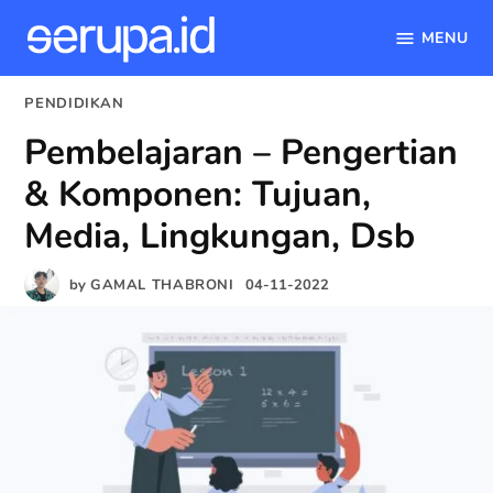
MENU
serupa.id
Skip
POSTED
PENDIDIKAN
to
IN
Pembelajaran – Pengertian
content
& Komponen: Tujuan,
Media, Lingkungan, Dsb
by
GAMAL THABRONI
04-11-2022