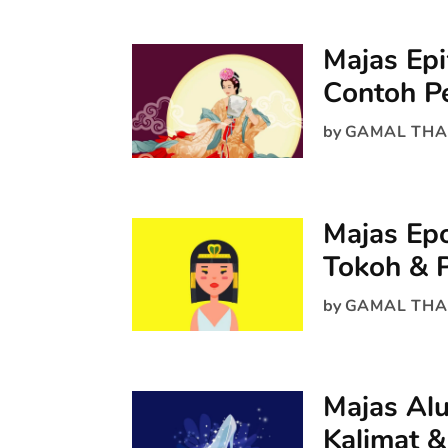
Majas Epi
Contoh P
by
GAMAL THA
Majas Epo
Tokoh & 
by
GAMAL THA
Majas Alu
Kalimat 