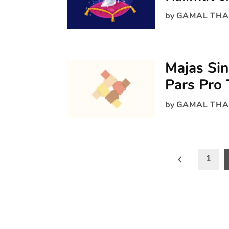
by
GAMAL THA
Majas Sin
Pars Pro 
by
GAMAL THA
Paginasi
1
pos