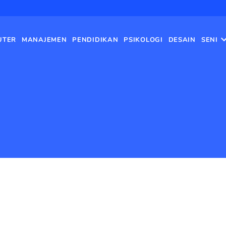
UTER
MANAJEMEN
PENDIDIKAN
PSIKOLOGI
DESAIN
SENI
Beranda
›
Sastra
›
Halaman 2