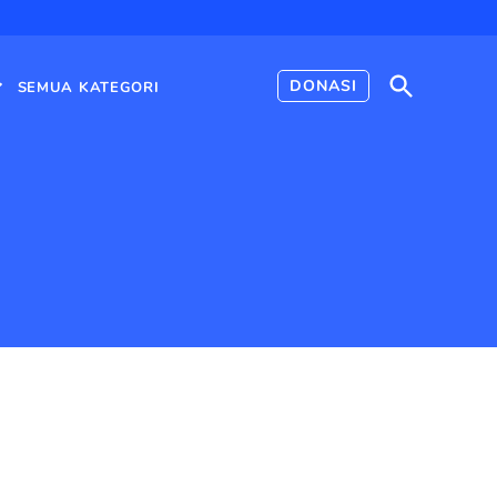
Open
DONASI
SEMUA KATEGORI
Search
Open
dropdown
menu