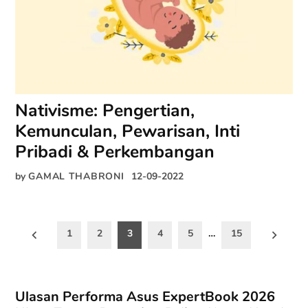
Nativisme: Pengertian,
Kemunculan, Pewarisan, Inti
Pribadi & Perkembangan
by
GAMAL THABRONI
12-09-2022
Paginasi
1
2
3
4
5
…
15
pos
Ulasan Performa Asus ExpertBook 2026