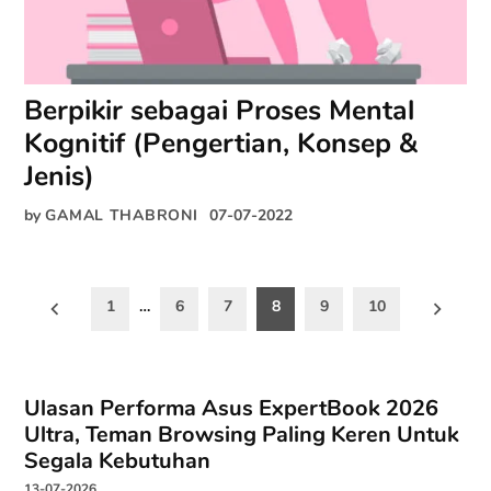
Berpikir sebagai Proses Mental
Kognitif (Pengertian, Konsep &
Jenis)
by
GAMAL THABRONI
07-07-2022
Paginasi
1
…
6
7
8
9
10
pos
Ulasan Performa Asus ExpertBook 2026
Ultra, Teman Browsing Paling Keren Untuk
Segala Kebutuhan
13-07-2026